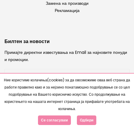
Замена на производи
Рекламација
Билтен за новости
Примајте директни известувања на Email за најновите понуди
и промоции.
Ние користиме колачиња(cookies) за да овозможиме оваа веб страна да
работи правилно како и за нејзино понатамошно подобрување се со цел
ИСПРАТИ
подобрување на Вашето корисничко искуство. Со продолжување на
користењето на нашата интернет страница ја прифаќате употребата на
колачиња.
Се согласувам
Одбери
Copyright © 2007 - 2026 |
Интернет Продавница
од
www.bestnetstudio.com
- Сите права се задржани