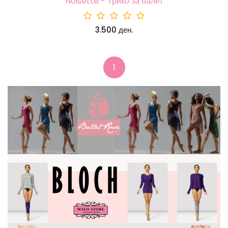
Noisette - Трико за балет
3.500 ден.
1