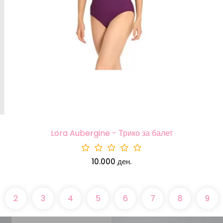
Lora Aubergine - Трико за балет
10.000 ден.
2
3
4
5
6
7
8
9