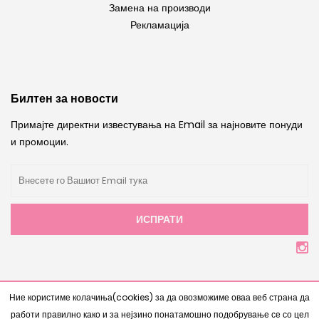
Замена на производи
Рекламација
Билтен за новости
Примајте директни известувања на Email за најновите понуди
и промоции.
ИСПРАТИ
Copyright © 2007 - 2026 |
Интернет Продавница
од
Ние користиме колачиња(cookies) за да овозможиме оваа веб страна да
www.bestnetstudio.com
- Сите права се задржани
работи правилно како и за нејзино понатамошно подобрување се со цел