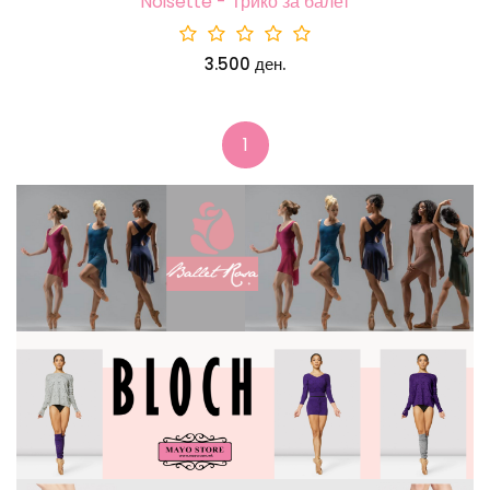
Noisette - Трико за балет
3.500 ден.
1