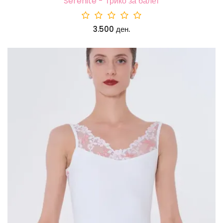
Serenite - Трико за балет
3.500 ден.