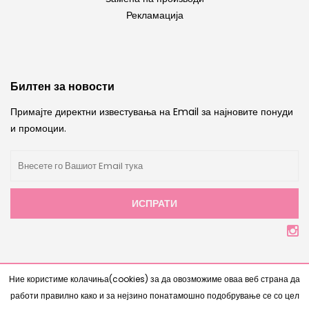
Рекламација
Билтен за новости
Примајте директни известувања на Email за најновите понуди
и промоции.
ИСПРАТИ
Copyright © 2007 - 2026 |
Интернет Продавница
од
Ние користиме колачиња(cookies) за да овозможиме оваа веб страна да
www.bestnetstudio.com
- Сите права се задржани
работи правилно како и за нејзино понатамошно подобрување се со цел