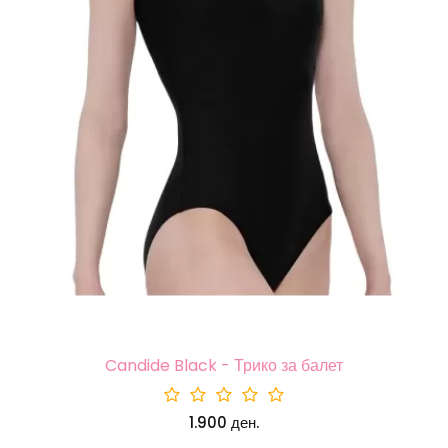
Candide Black - Трико за балет
1.900 ден.