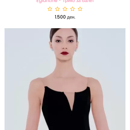
Eglantine - Трико за балет
1.500 ден.