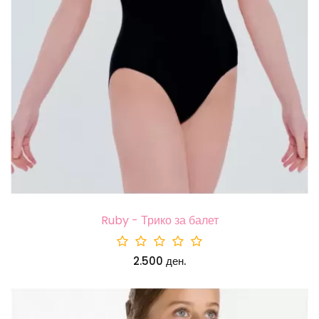
Ruby - Трико за балет
2.500 ден.