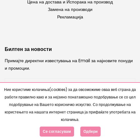
Цена на достава и Испорака на производ
Замена на производи
Рекламација
Билтен за новости
Примајте директни известувања на Email за најновите понуди
и промоции.
Ние користиме колачиња(cookies) за да овозможиме оваа веб страна да
работи правилно како и за нејзино понатамошно подобрување се со цел
ИСПРАТИ
подобрување на Вашето корисничко искуство. Со продолжување на
користењето на нашата интернет страница ја прифаќате употребата на
колачиња.
Се согласувам
Одбери
Copyright © 2007 - 2026 |
Интернет Продавница
од
www.bestnetstudio.com
- Сите права се задржани