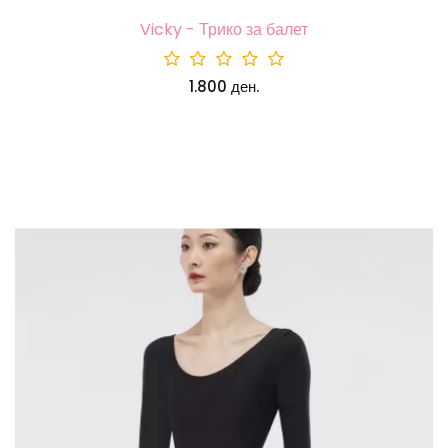
Vicky - Трико за балет
1.800 ден.