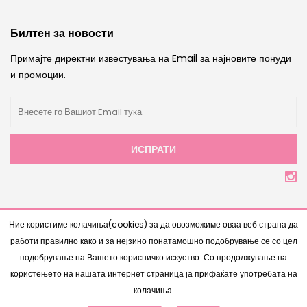
Билтен за новости
Примајте директни известувања на Email за најновите понуди
и промоции.
ИСПРАТИ
Copyright © 2007 - 2026 |
Интернет Продавница
од
Ние користиме колачиња(cookies) за да овозможиме оваа веб страна да
www.bestnetstudio.com
- Сите права се задржани
работи правилно како и за нејзино понатамошно подобрување се со цел
подобрување на Вашето корисничко искуство. Со продолжување на
користењето на нашата интернет страница ја прифаќате употребата на
колачиња.