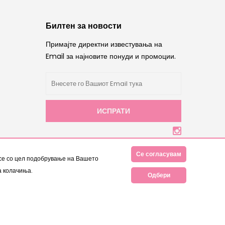
Билтен за новости
Примајте директни известувања на
Email за најновите понуди и промоции.
ИСПРАТИ
Се согласувам
 се со цел подобрување на Вашето
а колачиња.
Одбери
 права се задржани