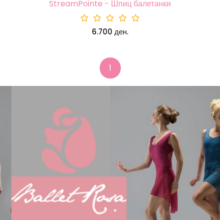
StreamPointe - Шпиц балетанки
6.700 ден.
1