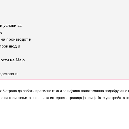
и услови за
ње
на производот и
производ и
ости на Мајо
достава и
 на производ
а производи
веб страна да работи правилно како и за нејзино понатамошно подобрување
ија
ње на користењето на нашата интернет страница ја прифаќате употребата н
- 2026 |
Интернет Продавница
од
www.bestnetstudio.com
- Сите