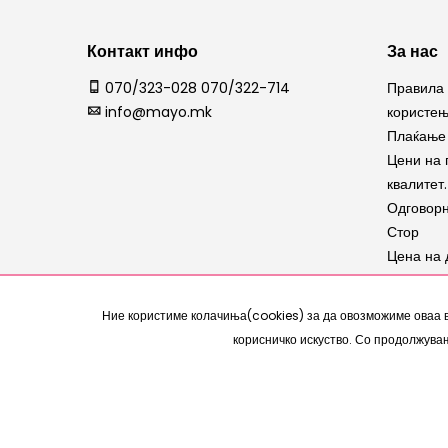
Контакт инфо
За нас
070/323-028 070/322-714
Правила 
info@mayo.mk
користе
Плаќање 
Цени на 
квалитет.
Одговорн
Стор
Цена на 
Испорака
Замена н
Ние користиме колачиња(cookies) за да овозможиме оваа 
Рекламац
корисничко искуство. Со продолжува
Copyright © 2007 