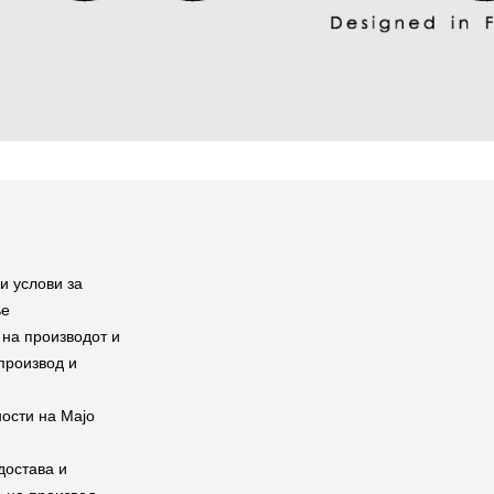
и услови за
ње
на производот и
производ и
ости на Мајо
достава и