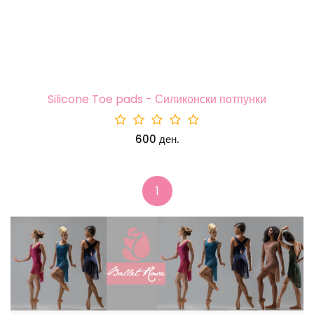
Silicone Toe pads - Силиконски потпунки
600 ден.
1