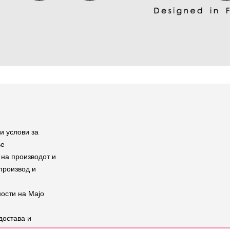
и услови за
ње
на производот и
производ и
ости на Мајо
достава и