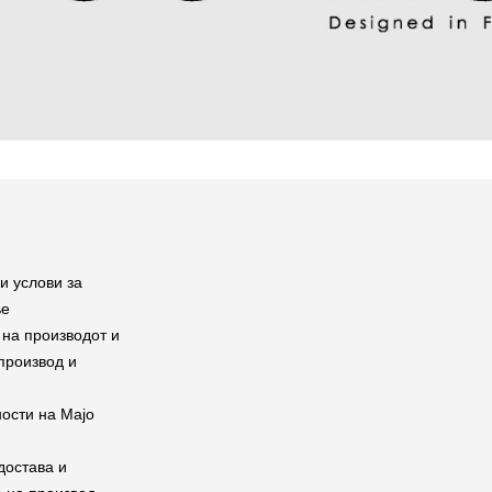
и услови за
ње
на производот и
производ и
ости на Мајо
достава и