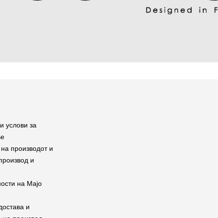
и услови за
ње
на производот и
производ и
ости на Мајо
достава и