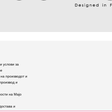
и услови за
ње
на производот и
производ и
ости на Мајо
достава и