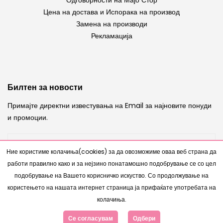
Цена на достава и Испорака на производ
Замена на производи
Рекламација
Билтен за новости
Примајте директни известувања на Email за најновите понуди
и промоции.
Ние користиме колачиња(cookies) за да овозможиме оваа веб страна да
работи правилно како и за нејзино понатамошно подобрување се со цел
ИСПРАТИ
подобрување на Вашето корисничко искуство. Со продолжување на
користењето на нашата интернет страница ја прифаќате употребата на
колачиња.
Се согласувам
Одбери
Copyright © 2007 - 2026 |
Интернет Продавница
од