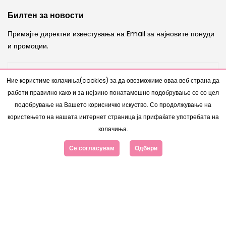
Билтен за новости
Примајте директни известувања на Email за најновите понуди
и промоции.
Ние користиме колачиња(cookies) за да овозможиме оваа веб страна да
работи правилно како и за нејзино понатамошно подобрување се со цел
ИСПРАТИ
подобрување на Вашето корисничко искуство. Со продолжување на
користењето на нашата интернет страница ја прифаќате употребата на
колачиња.
Се согласувам
Одбери
Copyright © 2007 - 2026 |
Интернет Продавница
од
www.bestnetstudio.com
- Сите права се задржани