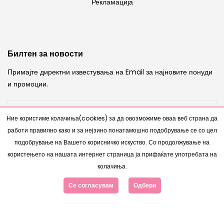
Рекламација
Билтен за новости
Примајте директни известувања на Email за најновите понуди
и промоции.
Ние користиме колачиња(cookies) за да овозможиме оваа веб страна да
работи правилно како и за нејзино понатамошно подобрување се со цел
ИСПРАТИ
подобрување на Вашето корисничко искуство. Со продолжување на
користењето на нашата интернет страница ја прифаќате употребата на
колачиња.
Се согласувам
Одбери
Copyright © 2007 - 2026 |
Интернет Продавница
од
www.bestnetstudio.com
- Сите права се задржани