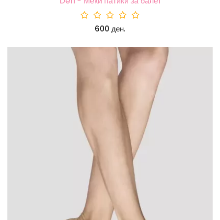
Deri - Меки патики за балет
600 ден.