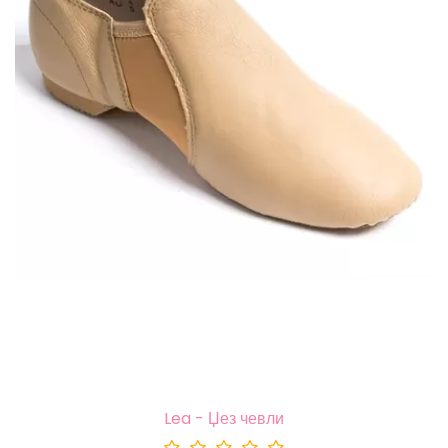
Lea - Џез чевли