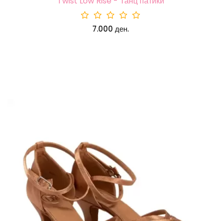
Twist Low Rise - Танц патики
7.000 ден.