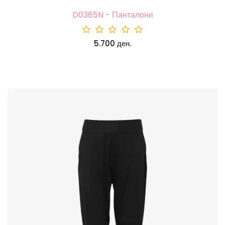
D0385N - Панталони
5.700 ден.