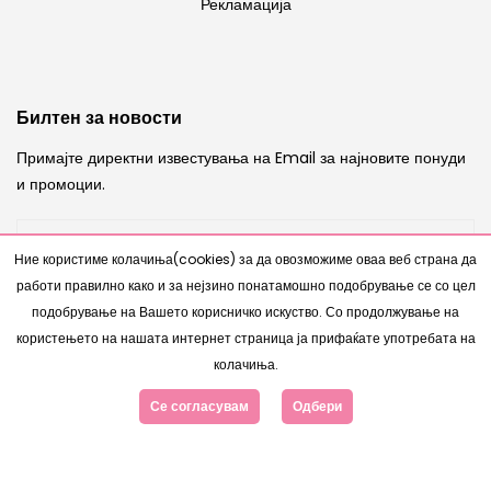
Рекламација
Билтен за новости
Примајте директни известувања на Email за најновите понуди
и промоции.
Ние користиме колачиња(cookies) за да овозможиме оваа веб страна да
работи правилно како и за нејзино понатамошно подобрување се со цел
ИСПРАТИ
подобрување на Вашето корисничко искуство. Со продолжување на
користењето на нашата интернет страница ја прифаќате употребата на
колачиња.
Се согласувам
Одбери
Copyright © 2007 - 2026 |
Интернет Продавница
од
www.bestnetstudio.com
- Сите права се задржани