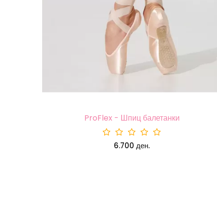
ProFlex - Шпиц балетанки
6.700 ден.