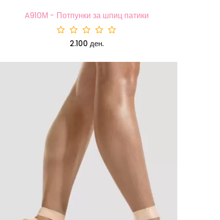
A910М - Потпунки за шпиц патики
2.100 ден.