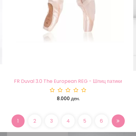
FR Duval 3.0 The European REG - Шпиц патики
8.000 ден.
1
2
3
4
5
6