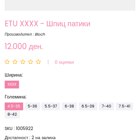
ETU XXXX - Шпиц патики
Производител : Bloch
12.000 ден.
0 оценки
Ширина:
XXXX
Големина:
4.5-35
5-36
5.5-37
6-38
6.5-39
7-40
7.5-41
8-42
SKU :
1005922
Достапност :
2 на залиха