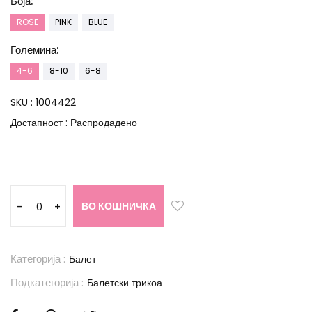
Боја:
ROSE
PINK
BLUE
Големина:
4-6
8-10
6-8
SKU :
1004422
Достапност :
Распродадено
ВО КОШНИЧКА
-
+
Категорија :
Балет
Подкатегорија :
Балетски трикоа