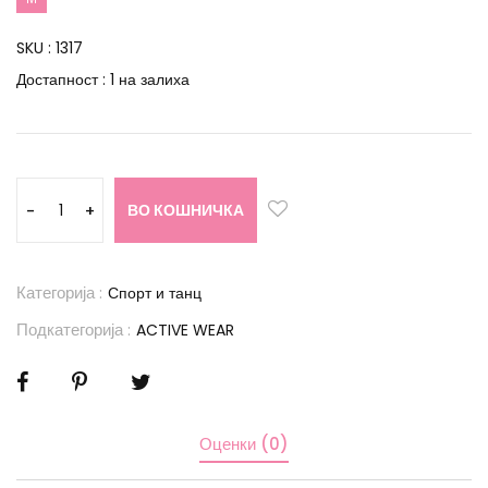
SKU :
1317
Достапност :
1 на залиха
ВО КОШНИЧКА
-
+
Категорија :
Спорт и танц
Подкатегорија :
ACTIVE WEAR
Оценки (0)