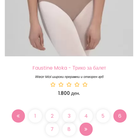
Faustine Moka - Трико за балет
Wear Moi широки прерамки и отворен грб
1.800 ден.
1
2
3
4
5
6
7
8