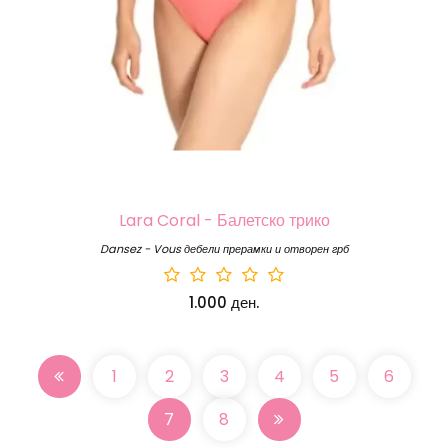
Lara Coral - Балетско трико
Dansez - Vous дебели прерамки и отворен грб
1.000 ден.
1
2
3
4
5
6
7
8